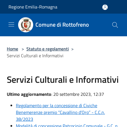
Salta al contenuto principale
Regione Emilia-Romagna
Comune di Rottofreno
Home
>
Statuto e regolamenti
>
Servizi Culturali e Informativi
Servizi Culturali e Informativi
Ultimo aggiornamento
: 20 settembre 2023, 12:37
Regolamento per la concessione di Civiche
Benemerenze premio “Cavallino d’Oro” - C.C.n.
38/2023
Modalità di concessione Patrocinio Comunale - G.C. n.