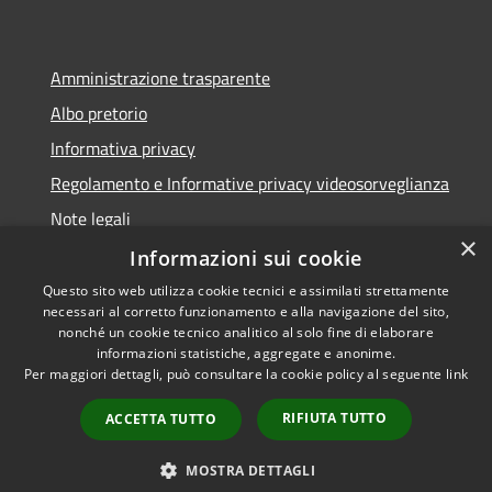
Amministrazione trasparente
Albo pretorio
Informativa privacy
Regolamento e Informative privacy videosorveglianza
Note legali
×
Dichiarazione di accessibilità
Informazioni sui cookie
Questo sito web utilizza cookie tecnici e assimilati strettamente
necessari al corretto funzionamento e alla navigazione del sito,
nonché un cookie tecnico analitico al solo fine di elaborare
informazioni statistiche, aggregate e anonime.
RSS
Copyright © 2026 • Comune di
Per maggiori dettagli, può consultare la cookie policy al seguente
link
Accessibilità
Rottofreno • Powered by
Privacy
Municipium
Accesso
•
RIFIUTA TUTTO
ACCETTA TUTTO
Cookie
redazione
Mappa del sito
MOSTRA DETTAGLI