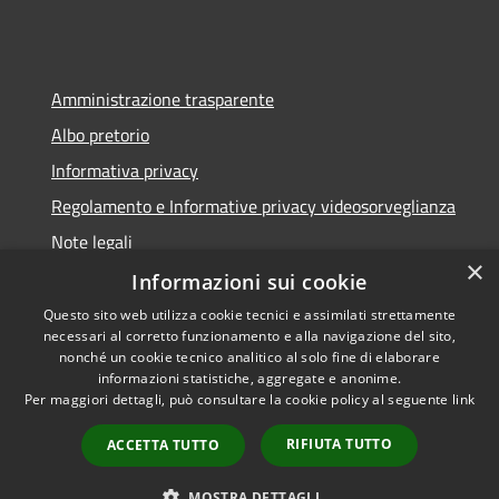
Amministrazione trasparente
Albo pretorio
Informativa privacy
Regolamento e Informative privacy videosorveglianza
Note legali
×
Dichiarazione di accessibilità
Informazioni sui cookie
Questo sito web utilizza cookie tecnici e assimilati strettamente
necessari al corretto funzionamento e alla navigazione del sito,
nonché un cookie tecnico analitico al solo fine di elaborare
informazioni statistiche, aggregate e anonime.
RSS
Copyright © 2026 • Comune di
Per maggiori dettagli, può consultare la cookie policy al seguente
link
Accessibilità
Rottofreno • Powered by
Privacy
Municipium
Accesso
•
RIFIUTA TUTTO
ACCETTA TUTTO
Cookie
redazione
Mappa del sito
MOSTRA DETTAGLI