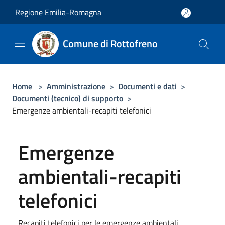
Salta al contenuto principale
Regione Emilia-Romagna
Comune di Rottofreno
Home
>
Amministrazione
>
Documenti e dati
>
Documenti (tecnico) di supporto
>
Emergenze ambientali-recapiti telefonici
Emergenze
ambientali-recapiti
telefonici
Recapiti telefonici per le emergenze ambientali