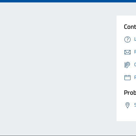
Cont
Prob