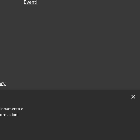
Eventi
acy
×
nzionamento e
nformazioni