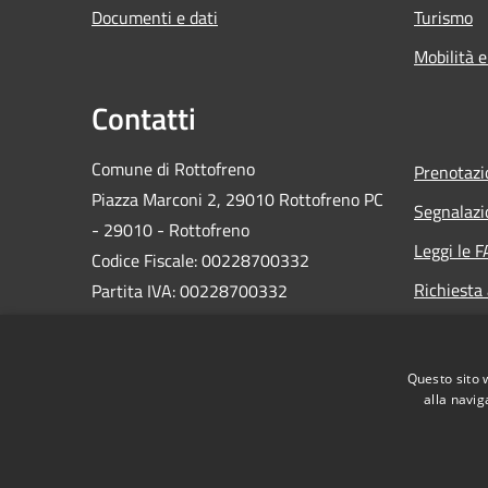
Documenti e dati
Turismo
Mobilità e
Contatti
Comune di Rottofreno
Prenotaz
Piazza Marconi 2, 29010 Rottofreno PC
Segnalazi
- 29010 - Rottofreno
Leggi le 
Codice Fiscale: 00228700332
Richiesta
Partita IVA: 00228700332
PEC:
postacertificata@cert.comune.rottofreno.pc.it
Questo sito 
Centralino Unico: 0523 780311
alla navig