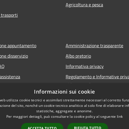
Agricoltura e pesca
 trasporti
ione appuntamento
Amministrazione trasparente
one disservizio
Albo pretorio
FAQ
Informativa privacy
 assistenza
Regolamento e Informative priv
videosorveglianza
Informazioni sui cookie
Note legali
web utilizza cookie tecnici e assimilati strettamente necessari al corretto fu
Dichiarazione di accessibilità
azione del sito, nonché un cookie tecnico analitico al solo fine di elaborare i
statistiche, aggregate e anonime.
Per maggiori dettagli, può consultare la cookie policy al seguente
link
RIFIUTA TUTTO
ACCETTA TUTTO