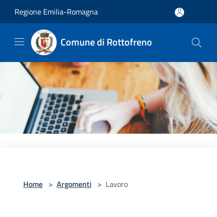
Salta al contenuto principale
Regione Emilia-Romagna
Comune di Rottofreno
Home
>
Argomenti
>
Lavoro