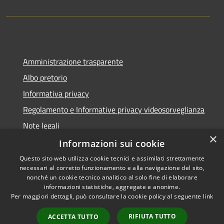
Amministrazione trasparente
Albo pretorio
Informativa privacy
Regolamento e Informative privacy videosorveglianza
Note legali
×
Dichiarazione di accessibilità
Informazioni sui cookie
Questo sito web utilizza cookie tecnici e assimilati strettamente
necessari al corretto funzionamento e alla navigazione del sito,
nonché un cookie tecnico analitico al solo fine di elaborare
informazioni statistiche, aggregate e anonime.
RSS
Copyright © 2026 • Comune di
Per maggiori dettagli, può consultare la cookie policy al seguente
link
Accessibilità
Rottofreno • Powered by
Privacy
Municipium
Accesso
•
RIFIUTA TUTTO
ACCETTA TUTTO