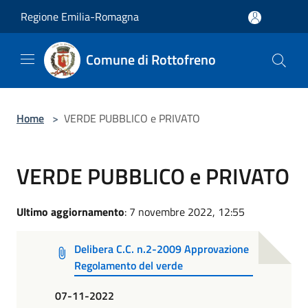
Salta al contenuto principale
Regione Emilia-Romagna
Comune di Rottofreno
Home
>
VERDE PUBBLICO e PRIVATO
VERDE PUBBLICO e PRIVATO
Ultimo aggiornamento
: 7 novembre 2022, 12:55
Delibera C.C. n.2-2009 Approvazione
Regolamento del verde
07-11-2022