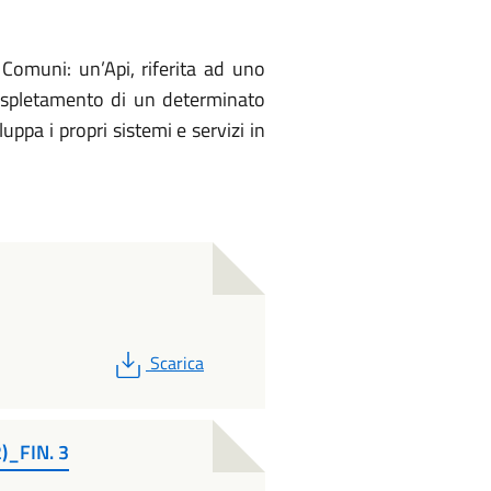
Comuni: un’Api, riferita ad uno
’espletamento di un determinato
ppa i propri sistemi e servizi in
PDF
Scarica
2)_FIN. 3