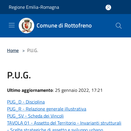
Salta al contenuto principale
Regione Emilia-Romagna
Comune di Rottofreno
Home
>
P.U.G.
P.U.G.
Ultimo aggiornamento
: 25 gennaio 2022, 17:21
PUG_D - Disciplina
PUG_R - Relazione generale illustrativa
PUG_SV - Scheda dei Vincoli
TAVOLA 01 - Assetto del Territorio - Invarianti strutturali
- Scelte strategiche di assetto e sviluppo urbano