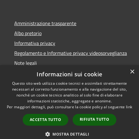
Amministrazione trasparente
Albo pretorio
Informativa privacy
Regolamento e Informative privacy videosorveglianza
Note legali
×
Dichiarazione di accessibilità
Informazioni sui cookie
Questo sito web utilizza cookie tecnici e assimilati strettamente
necessari al corretto funzionamento e alla navigazione del sito,
nonché un cookie tecnico analitico al solo fine di elaborare
informazioni statistiche, aggregate e anonime.
RSS
Copyright © 2026 • Comune di
Per maggiori dettagli, può consultare la cookie policy al seguente
link
Accessibilità
Rottofreno • Powered by
Privacy
Municipium
Accesso
•
RIFIUTA TUTTO
ACCETTA TUTTO
Cookie
redazione
Mappa del sito
MOSTRA DETTAGLI