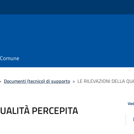
il Comune
>
Documenti (tecnico) di supporto
>
LE RILEVAZIONI DELLA QUAL
Ved
QUALITÀ PERCEPITA