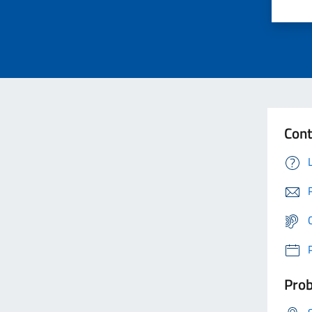
Cont
Prob