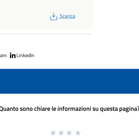
PDF
Scarica
ram
LinkedIn
Quanto sono chiare le informazioni su questa pagina