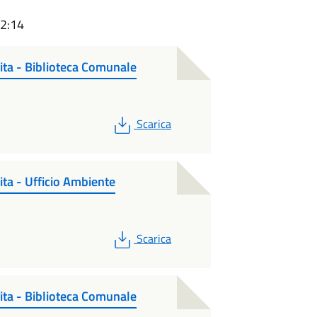
12:14
pita - Biblioteca Comunale
PDF
Scarica
ita - Ufficio Ambiente
PDF
Scarica
pita - Biblioteca Comunale