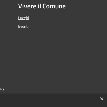
Vivere il Comune
Luoghi
Eventi
acy
×