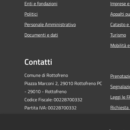
Enti e fondazioni
Imprese 
Politici
Appalti pu
Personale Amministrativo
Catasto e
Documenti e dati
Turismo
Mobilità e
Contatti
Comune di Rottofreno
Prenotaz
Piazza Marconi 2, 29010 Rottofreno PC
Segnalazi
- 29010 - Rottofreno
Leggi le 
Codice Fiscale: 00228700332
Richiesta
Partita IVA: 00228700332
PEC:
postacertificata@cert.comune.rottofreno.pc.it