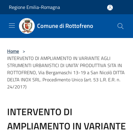
Salta al contenuto principale
Regione Emilia-Romagna
Comune di Rottofreno
Home
>
INTERVENTO DI AMPLIAMENTO IN VARIANTE AGLI
STRUMENTI URBANISTICI DI UNITA’ PRODUTTIVA SITA IN
ROTTOFRENO, Via Bergamaschi 13-19 a San Nicolò DITTA
DELTA INOX SRL. Procedimento Unico (art. 53 L.R. E.R. n.
24/2017)
INTERVENTO DI
AMPLIAMENTO IN VARIANTE