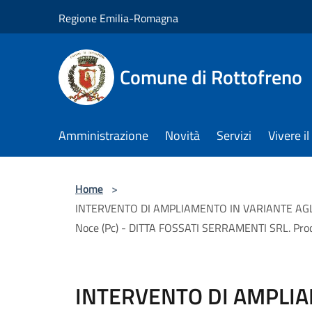
Salta al contenuto principale
Regione Emilia-Romagna
Comune di Rottofreno
Amministrazione
Novità
Servizi
Vivere 
Home
>
INTERVENTO DI AMPLIAMENTO IN VARIANTE AGLI S
Noce (Pc) - DITTA FOSSATI SERRAMENTI SRL. Proced
INTERVENTO DI AMPLIA