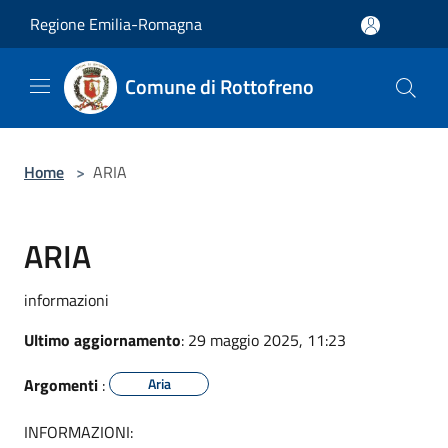
Salta al contenuto principale
Regione Emilia-Romagna
Comune di Rottofreno
Home
>
ARIA
ARIA
informazioni
Ultimo aggiornamento
: 29 maggio 2025, 11:23
Argomenti
:
Aria
INFORMAZIONI: