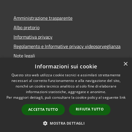
Amministrazione trasparente
Albo pretorio
Informativa privacy
Regolamento e Informative privacy videosorveglianza
Note legali
×
Dichiarazione di accessibilità
Informazioni sui cookie
Questo sito web utilizza cookie tecnici e assimilati strettamente
necessari al corretto funzionamento e alla navigazione del sito,
nonché un cookie tecnico analitico al solo fine di elaborare
informazioni statistiche, aggregate e anonime.
RSS
Copyright © 2026 • Comune di
Per maggiori dettagli, può consultare la cookie policy al seguente
link
Accessibilità
Rottofreno • Powered by
Privacy
Municipium
Accesso
•
RIFIUTA TUTTO
ACCETTA TUTTO
Cookie
redazione
Mappa del sito
MOSTRA DETTAGLI