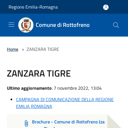
Salta al contenuto principale
Regione Emilia-Romagna
Comune di Rottofreno
Home
>
ZANZARA TIGRE
ZANZARA TIGRE
Ultimo aggiornamento
: 7 novembre 2022, 13:04
CAMPAGNA DI COMUNICAZIONE DELLA REGIONE
EMILIA ROMAGNA
Brochure - Comune di Rottofreno (za