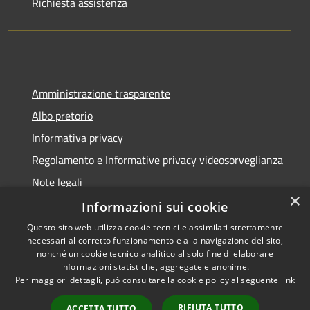
Richiesta assistenza
Amministrazione trasparente
Albo pretorio
Informativa privacy
Regolamento e Informative privacy videosorveglianza
Note legali
×
Dichiarazione di accessibilità
Informazioni sui cookie
Questo sito web utilizza cookie tecnici e assimilati strettamente
necessari al corretto funzionamento e alla navigazione del sito,
nonché un cookie tecnico analitico al solo fine di elaborare
informazioni statistiche, aggregate e anonime.
RSS
Copyright © 2026 • Comune di
Per maggiori dettagli, può consultare la cookie policy al seguente
link
Accessibilità
Rottofreno • Powered by
Privacy
Municipium
Accesso
•
RIFIUTA TUTTO
ACCETTA TUTTO