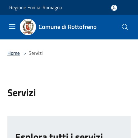
Salta al contenuto principale
Regione Emilia-Romagna
Comune di Rottofreno
Home
>
Servizi
Servizi
Esplora tutti i servizi