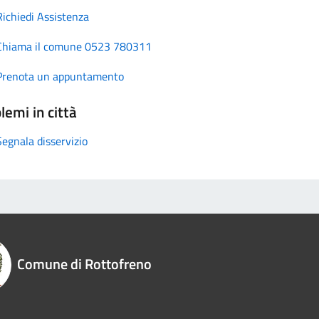
Richiedi Assistenza
Chiama il comune 0523 780311
Prenota un appuntamento
lemi in città
Segnala disservizio
Comune di Rottofreno