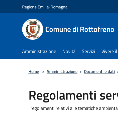
Salta al contenuto principale
Regione Emilia-Romagna
Comune di Rottofreno
Amministrazione
Novità
Servizi
Vivere 
Home
>
Amministrazione
>
Documenti e dati
Regolamenti ser
I regolamenti relativi alle tematiche ambient